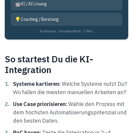
🤖
KI / AI Lösung
💡
Coaching / Beratung
Kostenlos · Unverbindlich · 2 Min.
So startest Du die KI-
Integration
1.
Systeme kartieren:
Welche Systeme nutzt Du?
Wo fallen die meisten manuellen Arbeiten an?
2.
Use Case priorisieren:
Wähle den Prozess mit
dem höchsten Automatisierungspotenzial und
den besten Daten.
3.
PoC bauen:
Teste die Integration in 2–4