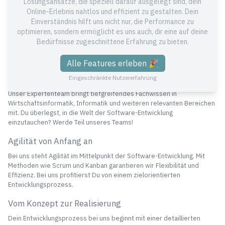
Lösungsansätze, die speziell darauf ausgelegt sind, dein
Qualität im Vordergrund
Online-Erlebnis nahtlos und effizient zu gestalten. Dein
Einverständnis hilft uns nicht nur, die Performance zu
Wenn Du bei uns Deine Software entwickeln lässt, garantieren wir
höchste Qualitätsstandards. Mit modernsten Technologien und der
optimieren, sondern ermöglicht es uns auch, dir eine auf deine
AWS Cloud setzen wir Deine Visionen in die Realität um. Durch unsere
Bedürfnisse zugeschnittene Erfahrung zu bieten.
kontinuierliche Weiterbildung bist Du immer auf dem neuesten Stand
der Technik.
Alle Features erleben 🎉
Top Expertise in der Software-Entwicklung
Eingeschränkte Nutzererfahrung
Unser Expertenteam bringt tiefgreifendes Fachwissen in
Wirtschaftsinformatik, Informatik und weiteren relevanten Bereichen
mit. Du überlegst, in die Welt der Software-Entwicklung
einzutauchen? Werde Teil unseres Teams!
Agilität von Anfang an
Bei uns steht Agilität im Mittelpunkt der Software-Entwicklung. Mit
Methoden wie Scrum und Kanban garantieren wir Flexibilität und
Effizienz. Bei uns profitierst Du von einem zielorientierten
Entwicklungsprozess.
Vom Konzept zur Realisierung
Dein Entwicklungsprozess bei uns beginnt mit einer detaillierten