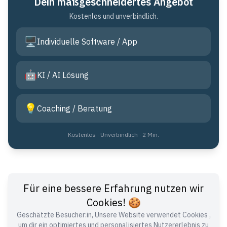
Dein maßgeschneidertes Angebot
Kostenlos und unverbindlich.
🖥️
Individuelle Software / App
🤖
KI / AI Lösung
💡
Coaching / Beratung
Kostenlos · Unverbindlich · 2 Min.
Für eine bessere Erfahrung nutzen wir
Cookies! 🍪
Geschätzte Besucher:in, Unsere Website verwendet Cookies ,
Expertise im Software-Entwicklungsbereich
um dir ein optimiertes und personalisiertes Nutzererlebnis zu