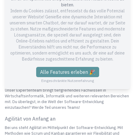
Seit 2012 bieten wir maßgeschneiderte Lösungen für alle, die Wert
bieten.
auf individuelle Softwarelösungen legen. Ob in den Bereichen
Indem du Cookies zulässt, entfesselst du das volle Potenzial
Elektrische Energietechnik, Logistik, B2B Shops, Banking und vielen
unserer Website! Genieße eine dynamische Interaktion mit
anderen - bei uns bist Du richtig. Unsere profunde Marktkenntnis im
unserem smarten Chatbot, der nur darauf wartet, dir zur Seite
Raum Würzburg steht für Qualität und Expertise.
zu stehen. Nutze maßgeschneiderte Features und modernste
Lösungsansätze, die speziell darauf ausgelegt sind, dein
Qualität im Vordergrund
Online-Erlebnis nahtlos und effizient zu gestalten. Dein
Einverständnis hilft uns nicht nur, die Performance zu
Wenn Du bei uns Deine Software entwickeln lässt, garantieren wir
höchste Qualitätsstandards. Mit modernsten Technologien und der
optimieren, sondern ermöglicht es uns auch, dir eine auf deine
AWS Cloud setzen wir Deine Visionen in die Realität um. Durch unsere
Bedürfnisse zugeschnittene Erfahrung zu bieten.
kontinuierliche Weiterbildung bist Du immer auf dem neuesten Stand
der Technik.
Alle Features erleben 🎉
Top Expertise in der Software-Entwicklung
Eingeschränkte Nutzererfahrung
Unser Expertenteam bringt tiefgreifendes Fachwissen in
Wirtschaftsinformatik, Informatik und weiteren relevanten Bereichen
mit. Du überlegst, in die Welt der Software-Entwicklung
einzutauchen? Werde Teil unseres Teams!
Agilität von Anfang an
Bei uns steht Agilität im Mittelpunkt der Software-Entwicklung. Mit
Methoden wie Scrum und Kanban garantieren wir Flexibilität und