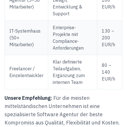
Mitarbeiter)
Entwicklung &
EUR/h
Support
Enterprise-
IT-Systemhaus
130 –
Projekte mit
(50+
200
Compliance-
Mitarbeiter)
EUR/h
Anforderungen
Klar definierte
80 –
Freelancer /
Teilaufgaben,
140
Einzelentwickler
Ergänzung zum
EUR/h
internen Team
Unsere Empfehlung:
Für die meisten
mittelständischen Unternehmen ist eine
spezialisierte Software Agentur der beste
Kompromiss aus Qualität, Flexibilität und Kosten.