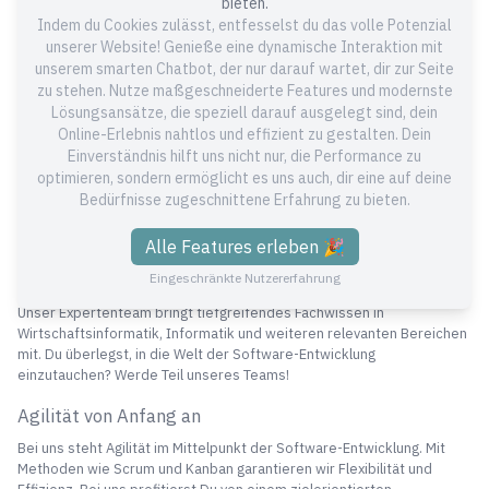
Seit 2012 bieten wir maßgeschneiderte Lösungen für alle, die Wert
bieten.
auf individuelle Softwarelösungen legen. Ob in den Bereichen
Indem du Cookies zulässt, entfesselst du das volle Potenzial
Elektrische Energietechnik, Logistik, B2B Shops, Banking und vielen
unserer Website! Genieße eine dynamische Interaktion mit
anderen - bei uns bist Du richtig. Unsere profunde Marktkenntnis im
unserem smarten Chatbot, der nur darauf wartet, dir zur Seite
Raum Würzburg steht für Qualität und Expertise.
zu stehen. Nutze maßgeschneiderte Features und modernste
Lösungsansätze, die speziell darauf ausgelegt sind, dein
Qualität im Vordergrund
Online-Erlebnis nahtlos und effizient zu gestalten. Dein
Einverständnis hilft uns nicht nur, die Performance zu
Wenn Du bei uns Deine Software entwickeln lässt, garantieren wir
höchste Qualitätsstandards. Mit modernsten Technologien und der
optimieren, sondern ermöglicht es uns auch, dir eine auf deine
AWS Cloud setzen wir Deine Visionen in die Realität um. Durch unsere
Bedürfnisse zugeschnittene Erfahrung zu bieten.
kontinuierliche Weiterbildung bist Du immer auf dem neuesten Stand
der Technik.
Alle Features erleben 🎉
Top Expertise in der Software-Entwicklung
Eingeschränkte Nutzererfahrung
Unser Expertenteam bringt tiefgreifendes Fachwissen in
Wirtschaftsinformatik, Informatik und weiteren relevanten Bereichen
mit. Du überlegst, in die Welt der Software-Entwicklung
einzutauchen? Werde Teil unseres Teams!
Agilität von Anfang an
Bei uns steht Agilität im Mittelpunkt der Software-Entwicklung. Mit
Methoden wie Scrum und Kanban garantieren wir Flexibilität und