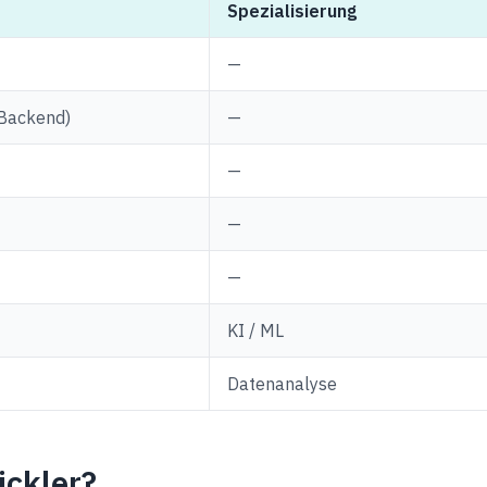
Spezialisierung
—
(Backend)
—
—
—
—
KI / ML
Datenanalyse
ickler?