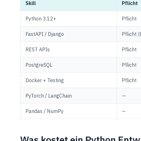
Skill
Pflicht
Python 3.12+
Pflicht
FastAPI / Django
Pflicht 
REST APIs
Pflicht
PostgreSQL
Pflicht
Docker + Testing
Pflicht
PyTorch / LangChain
—
Pandas / NumPy
—
Was kostet ein Python Entw