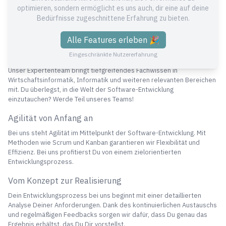
höchste Qualitätsstandards. Mit modernsten Technologien und der
optimieren, sondern ermöglicht es uns auch, dir eine auf deine
AWS Cloud setzen wir Deine Visionen in die Realität um. Durch unsere
Bedürfnisse zugeschnittene Erfahrung zu bieten.
kontinuierliche Weiterbildung bist Du immer auf dem neuesten Stand
der Technik.
Alle Features erleben 🎉
Top Expertise in der Software-Entwicklung
Eingeschränkte Nutzererfahrung
Unser Expertenteam bringt tiefgreifendes Fachwissen in
Wirtschaftsinformatik, Informatik und weiteren relevanten Bereichen
mit. Du überlegst, in die Welt der Software-Entwicklung
einzutauchen? Werde Teil unseres Teams!
Agilität von Anfang an
Bei uns steht Agilität im Mittelpunkt der Software-Entwicklung. Mit
Methoden wie Scrum und Kanban garantieren wir Flexibilität und
Effizienz. Bei uns profitierst Du von einem zielorientierten
Entwicklungsprozess.
Vom Konzept zur Realisierung
Dein Entwicklungsprozess bei uns beginnt mit einer detaillierten
Analyse Deiner Anforderungen. Dank des kontinuierlichen Austauschs
und regelmäßigen Feedbacks sorgen wir dafür, dass Du genau das
Ergebnis erhältst, das Du Dir vorstellst.