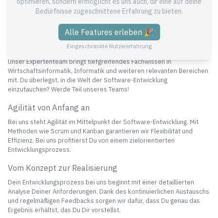
höchste Qualitätsstandards. Mit modernsten Technologien und der
optimieren, sondern ermöglicht es uns auch, dir eine auf deine
AWS Cloud setzen wir Deine Visionen in die Realität um. Durch unsere
Bedürfnisse zugeschnittene Erfahrung zu bieten.
kontinuierliche Weiterbildung bist Du immer auf dem neuesten Stand
der Technik.
Alle Features erleben 🎉
Top Expertise in der Software-Entwicklung
Eingeschränkte Nutzererfahrung
Unser Expertenteam bringt tiefgreifendes Fachwissen in
Wirtschaftsinformatik, Informatik und weiteren relevanten Bereichen
mit. Du überlegst, in die Welt der Software-Entwicklung
einzutauchen? Werde Teil unseres Teams!
Agilität von Anfang an
Bei uns steht Agilität im Mittelpunkt der Software-Entwicklung. Mit
Methoden wie Scrum und Kanban garantieren wir Flexibilität und
Effizienz. Bei uns profitierst Du von einem zielorientierten
Entwicklungsprozess.
Vom Konzept zur Realisierung
Dein Entwicklungsprozess bei uns beginnt mit einer detaillierten
Analyse Deiner Anforderungen. Dank des kontinuierlichen Austauschs
und regelmäßigen Feedbacks sorgen wir dafür, dass Du genau das
Ergebnis erhältst, das Du Dir vorstellst.