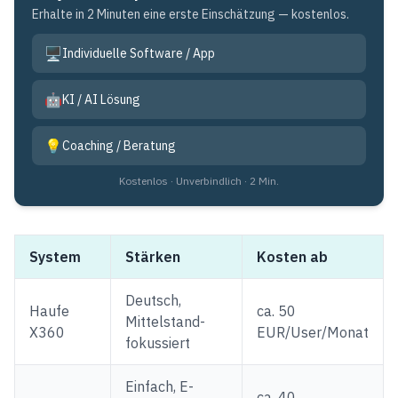
Erhalte in 2 Minuten eine erste Einschätzung — kostenlos.
🖥️
Individuelle Software / App
🤖
KI / AI Lösung
💡
Coaching / Beratung
Kostenlos · Unverbindlich · 2 Min.
System
Stärken
Kosten ab
Deutsch,
Haufe
ca. 50
Mittelstand-
X360
EUR/User/Monat
fokussiert
Einfach, E-
ca. 40