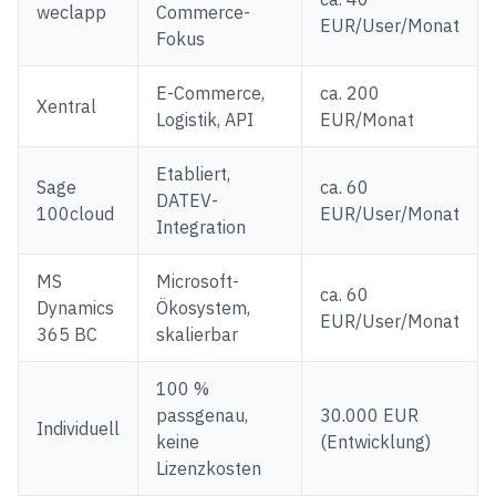
weclapp
Commerce-
EUR/User/Monat
Fokus
E-Commerce,
ca. 200
Xentral
Logistik, API
EUR/Monat
Etabliert,
Sage
ca. 60
DATEV-
100cloud
EUR/User/Monat
Integration
MS
Microsoft-
ca. 60
Dynamics
Ökosystem,
EUR/User/Monat
365 BC
skalierbar
100 %
passgenau,
30.000 EUR
Individuell
keine
(Entwicklung)
Lizenzkosten