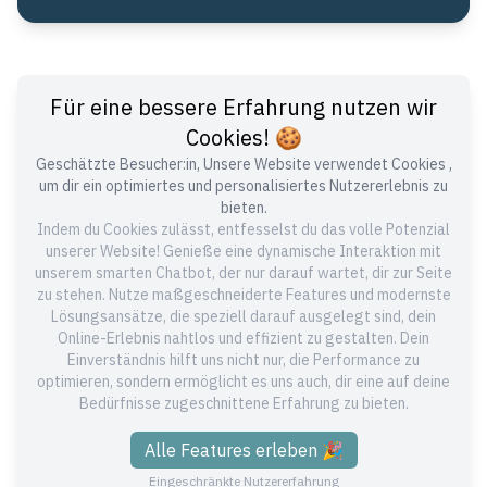
Für eine bessere Erfahrung nutzen wir
Cookies! 🍪
Geschätzte Besucher:in, Unsere Website verwendet Cookies ,
Expertise im Software-Entwicklungsbereich
um dir ein optimiertes und personalisiertes Nutzererlebnis zu
Seit 2012 bieten wir maßgeschneiderte Lösungen für alle, die Wert
bieten.
auf individuelle Softwarelösungen legen. Ob in den Bereichen
Indem du Cookies zulässt, entfesselst du das volle Potenzial
Elektrische Energietechnik, Logistik, B2B Shops, Banking und vielen
unserer Website! Genieße eine dynamische Interaktion mit
anderen - bei uns bist Du richtig. Unsere profunde Marktkenntnis im
unserem smarten Chatbot, der nur darauf wartet, dir zur Seite
Raum Würzburg steht für Qualität und Expertise.
zu stehen. Nutze maßgeschneiderte Features und modernste
Lösungsansätze, die speziell darauf ausgelegt sind, dein
Qualität im Vordergrund
Online-Erlebnis nahtlos und effizient zu gestalten. Dein
Einverständnis hilft uns nicht nur, die Performance zu
Wenn Du bei uns Deine Software entwickeln lässt, garantieren wir
höchste Qualitätsstandards. Mit modernsten Technologien und der
optimieren, sondern ermöglicht es uns auch, dir eine auf deine
AWS Cloud setzen wir Deine Visionen in die Realität um. Durch unsere
Bedürfnisse zugeschnittene Erfahrung zu bieten.
kontinuierliche Weiterbildung bist Du immer auf dem neuesten Stand
der Technik.
Alle Features erleben 🎉
Top Expertise in der Software-Entwicklung
Eingeschränkte Nutzererfahrung